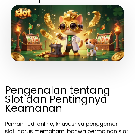
Pengenalan tentang
Slot dan Pentingnya
Keamanan
Pemain judi online, khususnya penggemar
slot, harus memahami bahwa permainan slot