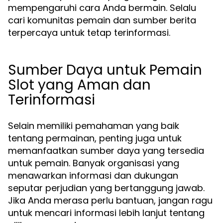
mempengaruhi cara Anda bermain. Selalu
cari komunitas pemain dan sumber berita
terpercaya untuk tetap terinformasi.
Sumber Daya untuk Pemain
Slot yang Aman dan
Terinformasi
Selain memiliki pemahaman yang baik
tentang permainan, penting juga untuk
memanfaatkan sumber daya yang tersedia
untuk pemain. Banyak organisasi yang
menawarkan informasi dan dukungan
seputar perjudian yang bertanggung jawab.
Jika Anda merasa perlu bantuan, jangan ragu
untuk mencari informasi lebih lanjut tentang