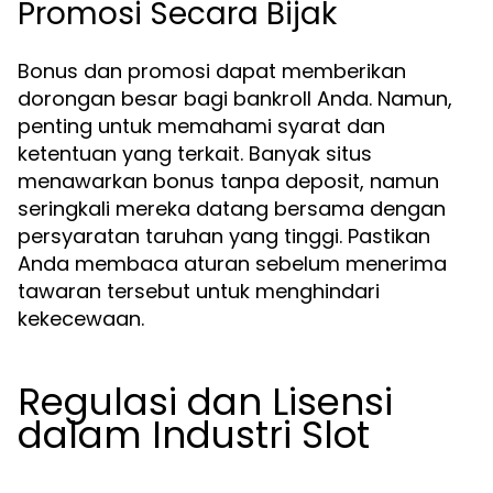
Promosi Secara Bijak
Bonus dan promosi dapat memberikan
dorongan besar bagi bankroll Anda. Namun,
penting untuk memahami syarat dan
ketentuan yang terkait. Banyak situs
menawarkan bonus tanpa deposit, namun
seringkali mereka datang bersama dengan
persyaratan taruhan yang tinggi. Pastikan
Anda membaca aturan sebelum menerima
tawaran tersebut untuk menghindari
kekecewaan.
Regulasi dan Lisensi
dalam Industri Slot