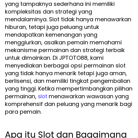
yang tampaknya sederhana ini memiliki
kompleksitas dan strategi yang
mendalaminya. Slot tidak hanya menawarkan
hiburan, tetapi juga peluang untuk
mendapatkan kemenangan yang
menggiurkan, asalkan pemain memahami
mekanisme permainan dan strategi terbaik
untuk dimainkan. Di JPTOTO88, kami
menyediakan berbagai opsi permainan slot
yang tidak hanya menarik tetapi juga aman,
berlisensi, dan memiliki tingkat pengembalian
yang tinggi. Ketika mempertimbangkan pilihan
permainan,
menawarkan wawasan yang
slot
komprehensif dan peluang yang menarik bagi
para pemain.
Apa itu Slot dan Bagaimana