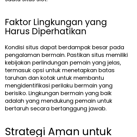
Faktor Lingkungan yang
Harus Diperhatikan
Kondisi situs dapat berdampak besar pada
pengalaman bermain. Pastikan situs memiliki
kebijakan perlindungan pemain yang jelas,
termasuk opsi untuk menetapkan batas
taruhan dan kotak untuk membantu
mengidentifikasi perilaku bermain yang
berisiko. Lingkungan bermain yang baik
adalah yang mendukung pemain untuk
bertaruh secara bertanggung jawab.
Strategi Aman untuk