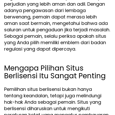
perjudian yang lebih aman dan adil. Dengan
adanya pengawasan dari lembaga
berwenang, pemain dapat merasa lebih
aman saat bermain, mengetahui bahwa ada
saluran untuk pengaduan jika terjadi masalah.
Sebagai pemain, selalu periksa apakah situs
yang Anda pilih memiliki emblem dari badan
regulasi yang dapat dipercaya.
Mengapa Pilihan Situs
Berlisensi Itu Sangat Penting
Pemilihan situs berlisensi bukan hanya
tentang keandalan, tetapi juga melindungi
hak-hak Anda sebagai pemain. Situs yang
berlisensi diharuskan untuk mengikuti
peraturan ketat yang mengatur pembayaran,