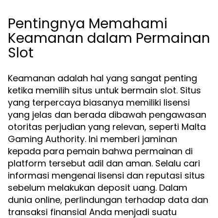
Pentingnya Memahami
Keamanan dalam Permainan
Slot
Keamanan adalah hal yang sangat penting
ketika memilih situs untuk bermain slot. Situs
yang terpercaya biasanya memiliki lisensi
yang jelas dan berada dibawah pengawasan
otoritas perjudian yang relevan, seperti Malta
Gaming Authority. Ini memberi jaminan
kepada para pemain bahwa permainan di
platform tersebut adil dan aman. Selalu cari
informasi mengenai lisensi dan reputasi situs
sebelum melakukan deposit uang. Dalam
dunia online, perlindungan terhadap data dan
transaksi finansial Anda menjadi suatu