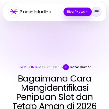
Bluesailstudios
Blog / News
GAMBLING
MAY 21, 2026
Hannah Kramer
H
Bagaimana Cara
Mengidentifikasi
Penipuan Slot dan
Tetap Aman di 2026