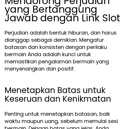
Mendorong Perjudian
yang Bertanggung
Jawab dengan Link Slot
Perjudian adalah bentuk hiburan, dan harus
dianggap sebagai demikian. Mengatur
batasan dan konsisten dengan perilaku
bermain Anda adalah kunci untuk
memastikan pengalaman bermain yang
menyenangkan dan positif.
Menetapkan Batas untuk
Keseruan dan Kenikmatan
Penting untuk menetapkan batasan, baik
waktu maupun uang, sebelum memulai sesi
bermain. Dengan batas yang jelas, Anda