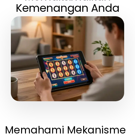
Kemenangan Anda
Memahami Mekanisme