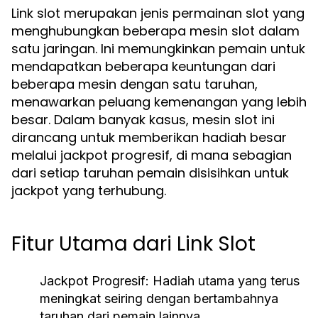
Link slot merupakan jenis permainan slot yang
menghubungkan beberapa mesin slot dalam
satu jaringan. Ini memungkinkan pemain untuk
mendapatkan beberapa keuntungan dari
beberapa mesin dengan satu taruhan,
menawarkan peluang kemenangan yang lebih
besar. Dalam banyak kasus, mesin slot ini
dirancang untuk memberikan hadiah besar
melalui jackpot progresif, di mana sebagian
dari setiap taruhan pemain disisihkan untuk
jackpot yang terhubung.
Fitur Utama dari Link Slot
Jackpot Progresif:
Hadiah utama yang terus
meningkat seiring dengan bertambahnya
taruhan dari pemain lainnya.