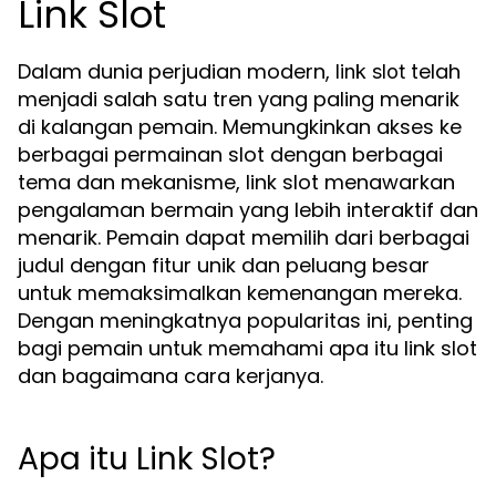
Link Slot
Dalam dunia perjudian modern,
telah
link slot
menjadi salah satu tren yang paling menarik
di kalangan pemain. Memungkinkan akses ke
berbagai permainan slot dengan berbagai
tema dan mekanisme, link slot menawarkan
pengalaman bermain yang lebih interaktif dan
menarik. Pemain dapat memilih dari berbagai
judul dengan fitur unik dan peluang besar
untuk memaksimalkan kemenangan mereka.
Dengan meningkatnya popularitas ini, penting
bagi pemain untuk memahami apa itu link slot
dan bagaimana cara kerjanya.
Apa itu Link Slot?