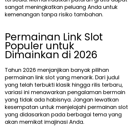
sangat meningkatkan peluang Anda untuk
kemenangan tanpa risiko tambahan.
Permainan Link Slot
Populer untuk
Dimainkan di 2026
Tahun 2026 menjanjikan banyak pilihan
permainan link slot yang menarik. Dari judul
yang telah terbukti klasik hingga rilis terbaru,
variasi ini menawarkan pengalaman bermain
yang tidak ada habisnya. Jangan lewatkan
kesempatan untuk menjelajahi permainan slot
yang didasarkan pada berbagai tema yang
akan memikat imajinasi Anda.