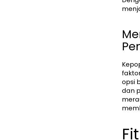
menja
Me
Pe
Kepop
fakto
opsi 
dan p
meras
membe
Fi