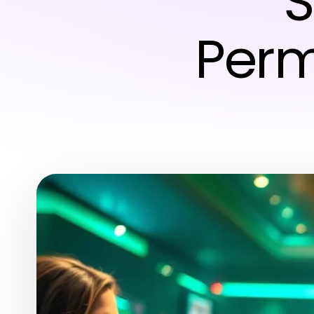
S
Per