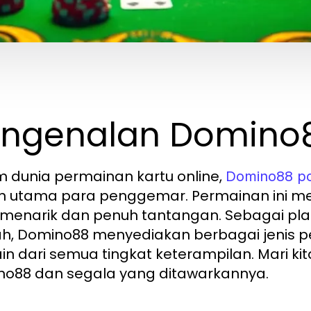
ngenalan Domino
 dunia permainan kartu online,
Domino88 p
an utama para penggemar. Permainan ini
menarik dan penuh tantangan. Sebagai pl
, Domino88 menyediakan berbagai jenis pe
n dari semua tingkat keterampilan. Mari ki
o88 dan segala yang ditawarkannya.