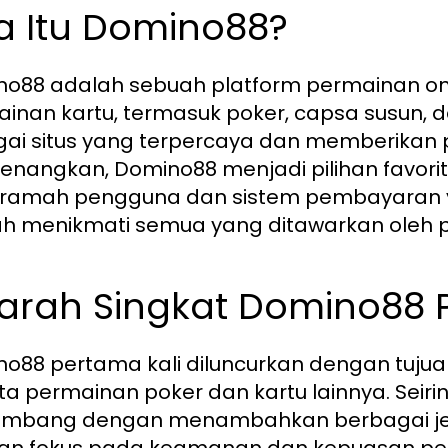
a Itu Domino88?
o88 adalah sebuah platform permainan onl
inan kartu, termasuk poker, capsa susun, d
ai situs yang terpercaya dan memberika
nangkan, Domino88 menjadi pilihan favori
 ramah pengguna dan sistem pembayaran 
 menikmati semua yang ditawarkan oleh pla
jarah Singkat Domino88
o88 pertama kali diluncurkan dengan tuju
ta permainan poker dan kartu lainnya. Seirin
mbang dengan menambahkan berbagai jeni
n fokus pada keamanan dan kepuasan pema