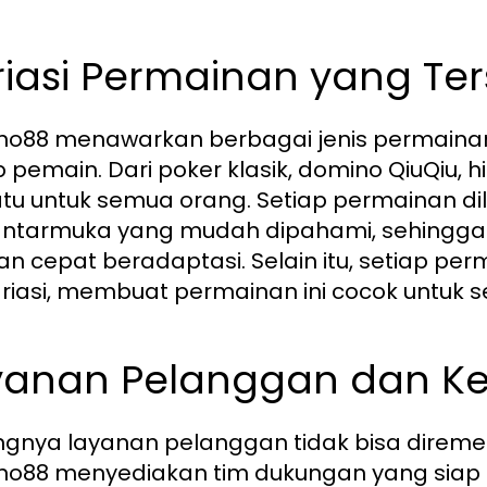
riasi Permainan yang Ter
no88 menawarkan berbagai jenis permaina
p pemain. Dari poker klasik, domino QiuQiu,
tu untuk semua orang. Setiap permainan di
antarmuka yang mudah dipahami, sehingga
n cepat beradaptasi. Selain itu, setiap per
riasi, membuat permainan ini cocok untuk s
yanan Pelanggan dan 
ngnya layanan pelanggan tidak bisa direm
no88 menyediakan tim dukungan yang sia