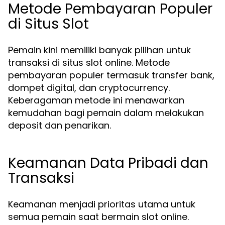
Metode Pembayaran Populer
di Situs Slot
Pemain kini memiliki banyak pilihan untuk
transaksi di situs slot online. Metode
pembayaran populer termasuk transfer bank,
dompet digital, dan cryptocurrency.
Keberagaman metode ini menawarkan
kemudahan bagi pemain dalam melakukan
deposit dan penarikan.
Keamanan Data Pribadi dan
Transaksi
Keamanan menjadi prioritas utama untuk
semua pemain saat bermain slot online.