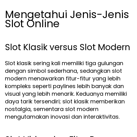
Mengetahui Jenis-Jenis
Slot Online
Slot Klasik versus Slot Modern
Slot klasik sering kali memiliki tiga gulungan
dengan simbol sederhana, sedangkan slot
modern menawarkan fitur-fitur yang lebih
kompleks seperti paylines lebih banyak dan
visual yang lebih menarik. Keduanya memiliki
daya tarik tersendiri; slot klasik memberikan
nostalgia, sementara slot modern
mengutamakan inovasi dan interaktivitas.