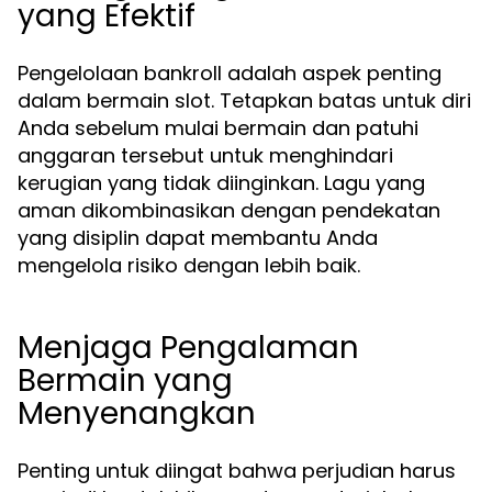
yang Efektif
Pengelolaan bankroll adalah aspek penting
dalam bermain slot. Tetapkan batas untuk diri
Anda sebelum mulai bermain dan patuhi
anggaran tersebut untuk menghindari
kerugian yang tidak diinginkan. Lagu yang
aman dikombinasikan dengan pendekatan
yang disiplin dapat membantu Anda
mengelola risiko dengan lebih baik.
Menjaga Pengalaman
Bermain yang
Menyenangkan
Penting untuk diingat bahwa perjudian harus