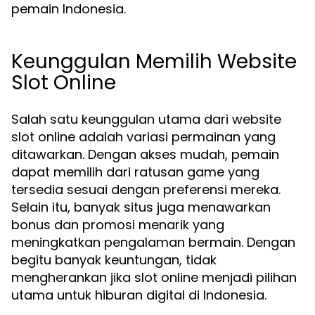
pemain Indonesia.
Keunggulan Memilih Website
Slot Online
Salah satu keunggulan utama dari website
slot online adalah variasi permainan yang
ditawarkan. Dengan akses mudah, pemain
dapat memilih dari ratusan game yang
tersedia sesuai dengan preferensi mereka.
Selain itu, banyak situs juga menawarkan
bonus dan promosi menarik yang
meningkatkan pengalaman bermain. Dengan
begitu banyak keuntungan, tidak
mengherankan jika slot online menjadi pilihan
utama untuk hiburan digital di Indonesia.