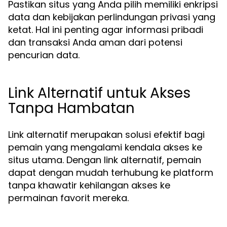
Pastikan situs yang Anda pilih memiliki enkripsi
data dan kebijakan perlindungan privasi yang
ketat. Hal ini penting agar informasi pribadi
dan transaksi Anda aman dari potensi
pencurian data.
Link Alternatif untuk Akses
Tanpa Hambatan
Link alternatif merupakan solusi efektif bagi
pemain yang mengalami kendala akses ke
situs utama. Dengan link alternatif, pemain
dapat dengan mudah terhubung ke platform
tanpa khawatir kehilangan akses ke
permainan favorit mereka.