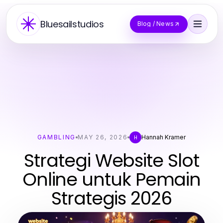
Bluesailstudios
Blog / News
GAMBLING
MAY 26, 2026
Hannah Kramer
H
Strategi Website Slot
Online untuk Pemain
Strategis 2026