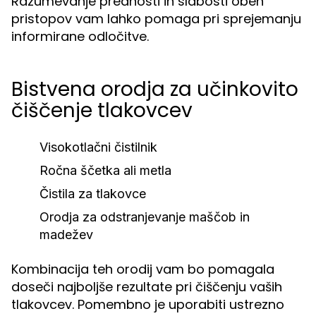
Razumevanje prednosti in slabosti obeh
pristopov vam lahko pomaga pri sprejemanju
informirane odločitve.
Bistvena orodja za učinkovito
čiščenje tlakovcev
Visokotlačni čistilnik
Ročna ščetka ali metla
Čistila za tlakovce
Orodja za odstranjevanje maščob in
madežev
Kombinacija teh orodij vam bo pomagala
doseči najboljše rezultate pri čiščenju vaših
tlakovcev. Pomembno je uporabiti ustrezno