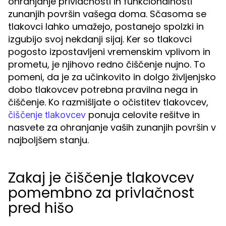
ohranjanje privlačnosti in funkcionalnosti
zunanjih površin vašega doma. Sčasoma se
tlakovci lahko umažejo, postanejo spolzki in
izgubijo svoj nekdanji sijaj. Ker so tlakovci
pogosto izpostavljeni vremenskim vplivom in
prometu, je njihovo redno čiščenje nujno. To
pomeni, da je za učinkovito in dolgo življenjsko
dobo tlakovcev potrebna pravilna nega in
čiščenje. Ko razmišljate o očistitev tlakovcev,
ponuja celovite rešitve in
čiščenje tlakovcev
nasvete za ohranjanje vaših zunanjih površin v
najboljšem stanju.
Zakaj je čiščenje tlakovcev
pomembno za privlačnost
pred hišo