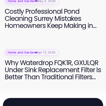
Home and Garden
May 3, 2026
Costly Professional Pond
Cleaning Surrey Mistakes
Homeowners Keep Making in
2026
Home and Garden
Apr 17, 2026
Why Waterdrop FQK1R, GXULQR
Under Sink Replacement Filter Is
Better Than Traditional Filters
for Healthier Homes in 2026