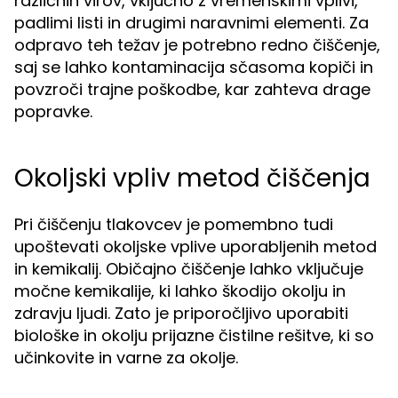
različnih virov, vključno z vremenskimi vplivi,
padlimi listi in drugimi naravnimi elementi. Za
odpravo teh težav je potrebno redno čiščenje,
saj se lahko kontaminacija sčasoma kopiči in
povzroči trajne poškodbe, kar zahteva drage
popravke.
Okoljski vpliv metod čiščenja
Pri čiščenju tlakovcev je pomembno tudi
upoštevati okoljske vplive uporabljenih metod
in kemikalij. Običajno čiščenje lahko vključuje
močne kemikalije, ki lahko škodijo okolju in
zdravju ljudi. Zato je priporočljivo uporabiti
biološke in okolju prijazne čistilne rešitve, ki so
učinkovite in varne za okolje.