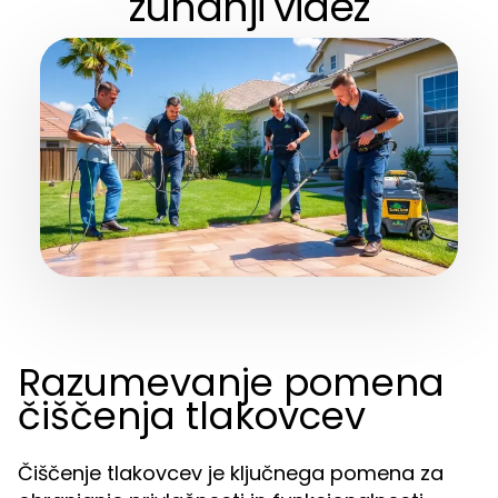
zunanji videz
Razumevanje pomena
čiščenja tlakovcev
Čiščenje tlakovcev je ključnega pomena za