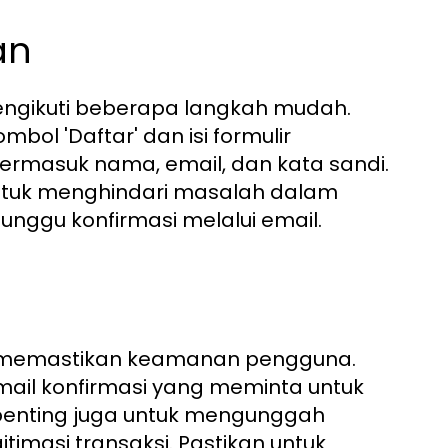
an
engikuti beberapa langkah mudah.
mbol 'Daftar' dan isi formulir
termasuk nama, email, dan kata sandi.
ntuk menghindari masalah dalam
tunggu konfirmasi melalui email.
uk memastikan keamanan pengguna.
ail konfirmasi yang meminta untuk
, penting juga untuk mengunggah
itimasi transaksi. Pastikan untuk