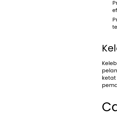
P
e
P
t
Ke
Keleb
pelan
ketat
pemai
Ca