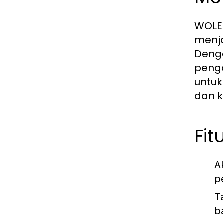
WOLES
menja
Denga
penga
untuk
dan k
Fi
A
p
T
b