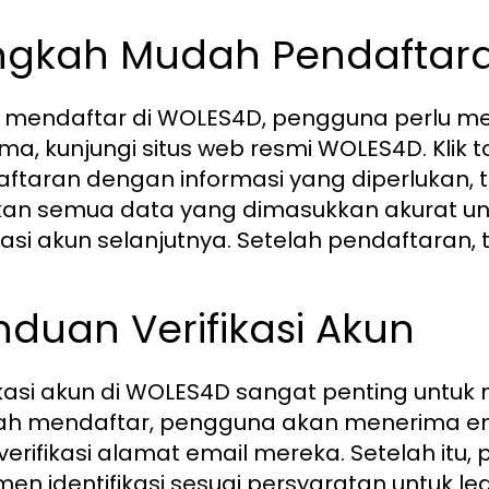
ngkah Mudah Pendaftar
 mendaftar di WOLES4D, pengguna perlu m
ma, kunjungi situs web resmi WOLES4D. Klik to
ftaran dengan informasi yang diperlukan, 
kan semua data yang dimasukkan akurat u
ikasi akun selanjutnya. Setelah pendaftaran, 
duan Verifikasi Akun
ikasi akun di WOLES4D sangat penting unt
ah mendaftar, pengguna akan menerima em
rifikasi alamat email mereka. Setelah itu
en identifikasi sesuai persyaratan untuk leg