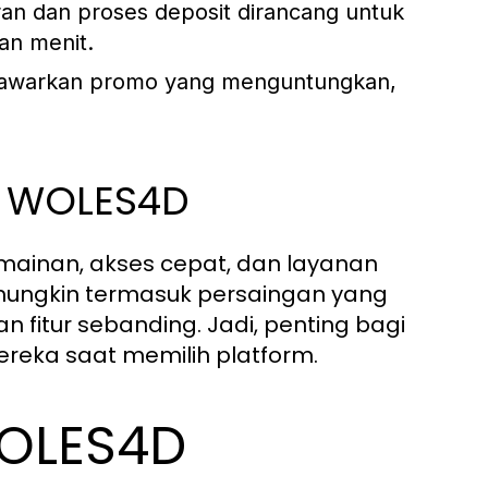
an dan proses deposit dirancang untuk
gan menit.
enawarkan promo yang menguntungkan,
n WOLES4D
rmainan, akses cepat, dan layanan
mungkin termasuk persaingan yang
 fitur sebanding. Jadi, penting bagi
eka saat memilih platform.
WOLES4D