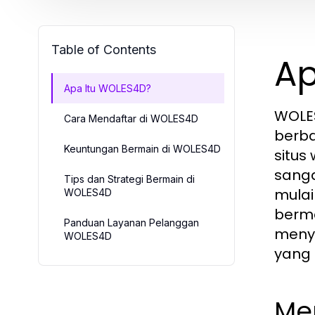
Table of Contents
Ap
Apa Itu WOLES4D?
WOLES
Cara Mendaftar di WOLES4D
berba
Keuntungan Bermain di WOLES4D
situ
sanga
Tips dan Strategi Bermain di
mulai
WOLES4D
berma
Panduan Layanan Pelanggan
meny
WOLES4D
yang
Me