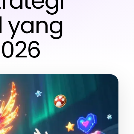
rategi
l yang
2026