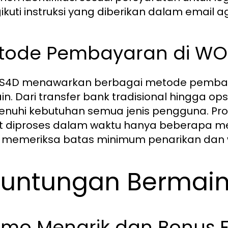
kuti instruksi yang diberikan dalam email a
tode Pembayaran di WO
S4D menawarkan berbagai metode pembay
n. Dari transfer bank tradisional hingga opsi
uhi kebutuhan semua jenis pengguna. Pr
 diproses dalam waktu hanya beberapa men
 memeriksa batas minimum penarikan dan 
untungan Bermain
omo Menarik dan Bonus F